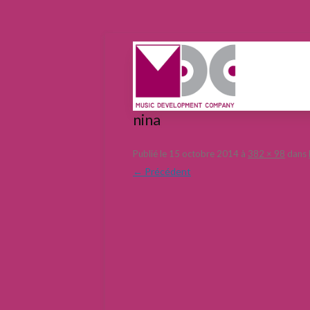
nina
Publié le
15 octobre 2014
à
382 × 98
dans
← Précédent