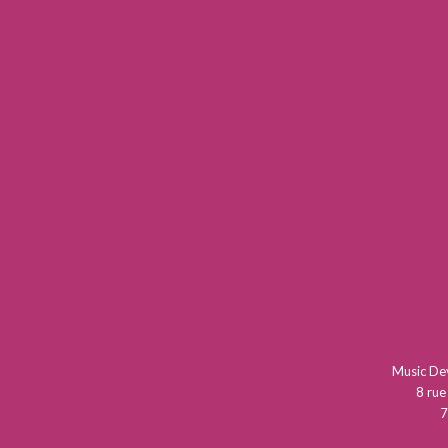
Music D
8 rue
7