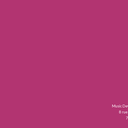
Music D
8 rue
7