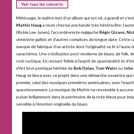
Voir tous les concerts
Métissage, le maître mot d’un album qui est né, a grandi et s’es
Mathis Haug
a réuni chez lui une bande très hétéroclite; l’au
(Rickie Lee Jones), l’accordéoniste malgache
Régis Gizavo, Ni
violoniste gallois et d’autres complices de longue date. Cette c
marque de fabrique d’un artiste dont l’originalité se lit à l’aune 
caractérise. Une créolisation post-moderne de blues, de folk, d
rock rustique. En restant fidèle à l’esprit de spontanéité et d’i
d’Art brut poétique héritée de
Bob Dylan
,
Tom Waits
ou
John
Haug se lance avec ce projet dans une démarche novatrice qui r
premier, celui des musiques premières américaines, avec l’esprit
questionnement. La musique de Mathis ne ressemble à aucune a
puiser brillamment dans le patrimoine de la note bleue pour i
sensible à l’émotion originelle du blues.