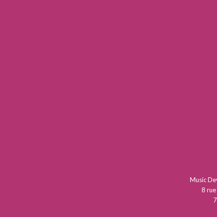
Music D
8 rue
7