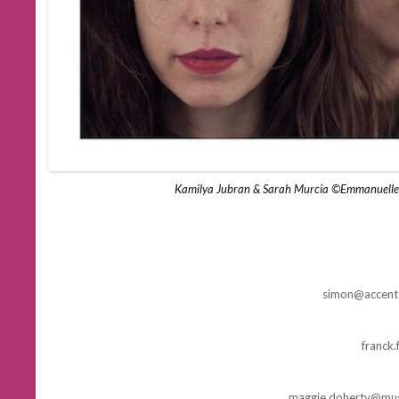
Kamilya Jubran & Sarah Murcia ©Emmanuelle 
simon@accent-
franck.
maggie.doherty@mus