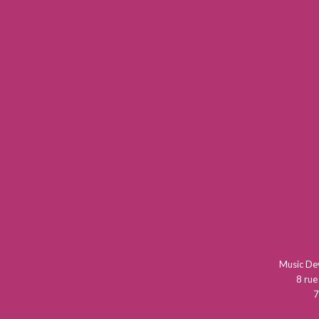
Music D
8 rue
7