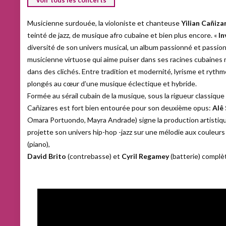
Voir tous les concerts
Musicienne surdouée, la violoniste et chanteuse
Yilian Cañiza
teinté de jazz, de musique afro cubaine et bien plus encore. «
In
diversité de son univers musical, un album passionné et passion
musicienne virtuose qui aime puiser dans ses racines cubaines 
dans des clichés. Entre tradition et modernité, lyrisme et rythm
plongés au cœur d’une musique éclectique et hybride.
Formée au sérail cubain de la musique, sous la rigueur classique
Cañizares est fort bien entourée pour son deuxième opus:
Alê 
Omara Portuondo, Mayra Andrade) signe la production artistiqu
projette son univers hip-hop -jazz sur une mélodie aux couleurs
(piano),
David Brito
(contrebasse) et
Cyril
Regamey
(batterie) complèt