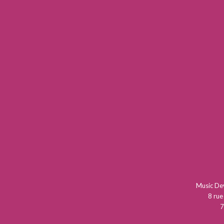
Music D
8 rue
7