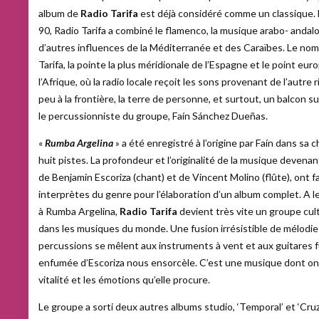
album de
Radio Tarifa
est déjà considéré comme un classique.
90, Radio Tarifa a combiné le flamenco, la musique arabo- andal
d’autres influences de la Méditerranée et des Caraïbes. Le no
Tarifa, la pointe la plus méridionale de l’Espagne et le point eu
l’Afrique, où la radio locale reçoit les sons provenant de l’autre r
peu à la frontière, la terre de personne, et surtout, un balcon s
le percussionniste du groupe, Faín Sánchez Dueñas.
«
Rumba Argelina
» a été enregistré à l’origine par Faín dans sa
huit pistes. La profondeur et l’originalité de la musique devenan
de Benjamin Escoriza (chant) et de Vincent Molino (flûte), ont fa
interprètes du genre pour l’élaboration d’un album complet. A 
à Rumba Argelina,
Radio Tarifa
devient très vite un groupe cu
dans les musiques du monde. Une fusion irrésistible de mélodie
percussions se mêlent aux instruments à vent et aux guitares fu
enfumée d’Escoriza nous ensorcèle. C’est une musique dont on 
vitalité et les émotions qu’elle procure.
Le groupe a sorti deux autres albums studio, ‘Temporal’ et ‘Cruz