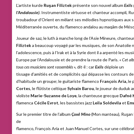
L’artiste kurde
Ruşan Filiztek
présente son nouvel album
Exils
l’Andalousie)
. Instrumentiste virtuose et chanteur accompli, R
troubadour d’Orient en mêlant ses mélodies hypnotiques aux s
Méditerranée ouverte, du flamenco andalou au maqâm de Méso
Joueur de saz, le luth à manche long de l’Asie Mineure, chanteu
Filiztek
a beaucoup voyagé par les musiques, de son Anatolie na
l’adolescence, puis à l’Irak et à la Syrie dont il a arpenté les mus
Europe par l’Andalousie et de prendre la route de Paris. «
Cet alb
tous ces musiciens sont rassemblés
», dit-il : car
Exils
déploie un
tissage d’amitiés et de complicités qui dépasse les contours de 
d’habitude un groupe; le guitariste flamenco
François Aria,
le 
Cortes
, le flûtiste celtique
Sylvain Barou
, le joueur de duduk 
violiste
Marie-Suzanne de Loye
, la chanteuse grecque
Dafné 
flamenca
Cécile Evrot
, les bassistes jazz
Leila Soldevila
et
Em
Sur le premier titre de l’album
Çoxê Mino
(Mon manteau), Ruşan F
de
flamenco, François Aria et Juan Manuel Cortes, sur une célébrat