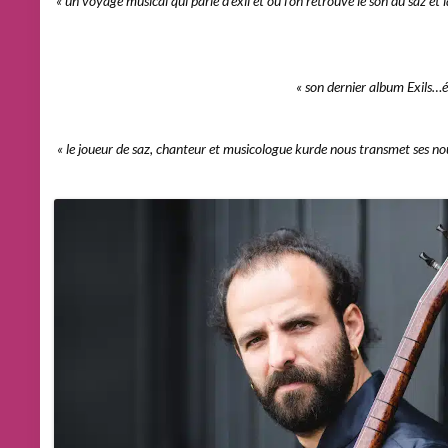
« un voyage musical qui parle d’exil et où l’on retrouve le son du saz et
« son dernier album Exils…
é
« le joueur de saz, chanteur et musicologue kurde nous transmet ses n