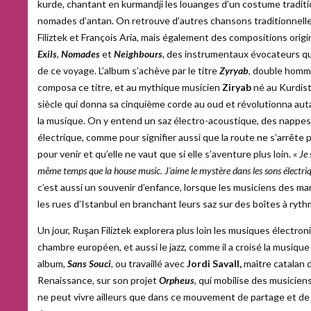
kurde, chantant en kurmandji les louanges d’un costume tradi
nomades d’antan. On retrouve d’autres chansons traditionnell
Filiztek et François Aria, mais également des compositions ori
Exils
,
Nomades
et
Neighbours
,
des instrumentaux évocateurs qui
de ce voyage. L’album s’achève par le titre
Zyryab
,
double homm
composa ce titre, et au mythique musicien
Ziryab
né au Kurdist
siècle qui donna sa cinquième corde au oud et révolutionna auta
la musique. On y entend un saz électro-acoustique, des nappes 
électrique, comme pour signifier aussi que la route ne s’arrête
pour venir et qu’elle ne vaut que si elle s’aventure plus loin. «
Je 
même temps que la house music. J’aime le mystère dans les sons électri
c’est aussi un souvenir d’enfance, lorsque les musiciens des ma
les rues d’Istanbul en branchant leurs saz sur des boîtes à ryt
Un jour, Ruşan Filiztek explorera plus loin les musiques électron
chambre européen, et aussi le jazz, comme il a croisé la musiq
album,
Sans Souci
,
ou travaillé avec
Jordi Savall,
maître catalan 
Renaissance, sur son projet
Orpheus
, qui mobilise des musiciens
ne peut vivre ailleurs que dans ce mouvement de partage et de