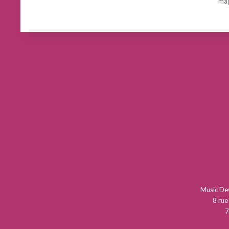
mag
Music D
8 rue
7