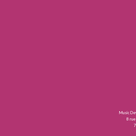
Music D
8 rue
7