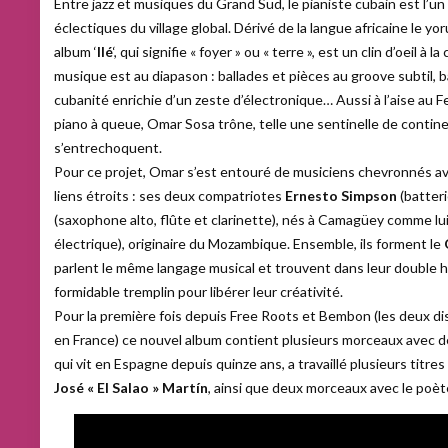
Entre jazz et musiques du Grand Sud, le pianiste cubain est l’un 
éclectiques du village global. Dérivé de la langue africaine le y
album ‘
Ilé
‘, qui signifie « foyer » ou « terre », est un clin d’oeil à l
musique est au diapason : ballades et pièces au groove subtil, 
cubanité enrichie d’un zeste d’électronique… Aussi à l’aise au
piano à queue, Omar Sosa trône, telle une sentinelle de contin
s’entrechoquent.
Pour ce projet, Omar s’est entouré de musiciens chevronnés ave
liens étroits : ses deux compatriotes
Ernesto Simpson
(batteri
(saxophone alto, flûte et clarinette), nés à Camagüey comme lui
électrique), originaire du Mozambique. Ensemble, ils forment le
parlent le même langage musical et trouvent dans leur double hé
formidable tremplin pour libérer leur créativité.
Pour la première fois depuis Free Roots et Bembon (les deux dis
en France) ce nouvel album contient plusieurs morceaux avec de
qui vit en Espagne depuis quinze ans, a travaillé plusieurs titr
José « El Salao » Martín
, ainsi que deux morceaux avec le poèt