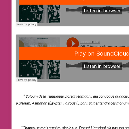
“ L’album de la Tunisienne Dorsaf Hamdani, qui convoque audaci
Kalsoum, Asmahan (Égypte), Fairouz (Liban), fait entendre ces monum
“Chanteuse mais aussi musicologue, Dorsaf Hamdani n’a pas son pare