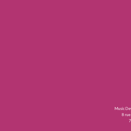
Music D
8 rue
7