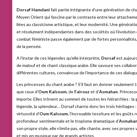
Dorsaf Hamdani
fait partie intégrante d’une génération de 
Moyen Orient qui fascine par le contraste entre leur attacheme
liées au classicisme artistique, et leur modernité. Une générati
et résolument indépendantes dans des sociétés où l’évolution d
combat féministe passe également par de fortes personnalités, i
de la pensée.
A l’instar de ces légendes qu’elle interprète,
Dorsaf
est aujour
de malouf et de chant classique arabe. Elle savoure ses collabo
différentes cultures, convaincue de l’importance de ces dialogu
Les princesses du chant arabe ? S’il faut en donner seulement 
que ceux d’
Oum Kalsoum
, de
Fairouz
et d’
Asmahan
. Princess
importe. Elles trônent au sommet de toutes les hiérarchies : la gl
légende, la splendeur… Dorsaf chante donc les trois héritages : l
virtuosité d’
Oum Kalsoum
, l’incroyable tessiture et les goûts
profondeur sentimentale et le tropisme dramatique d’
Asmaha
son propre style, elle n’imite pas, elle chante, avec ses propres 
et mis en musique par de grands artistes.