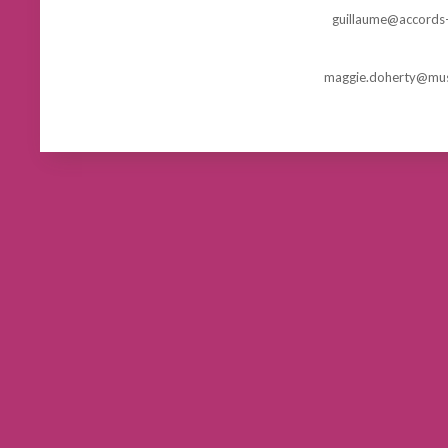
guillaume@accords-
maggie.doherty@mus