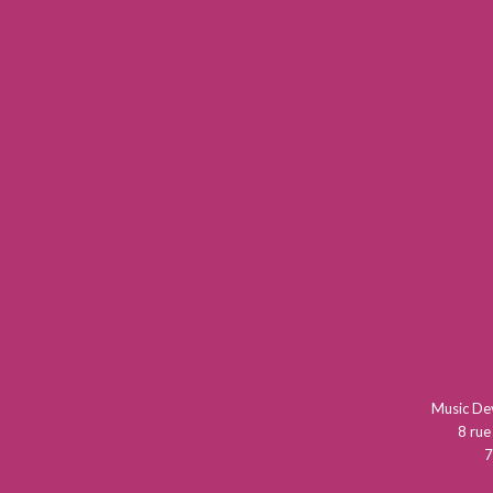
Music D
8 rue
7