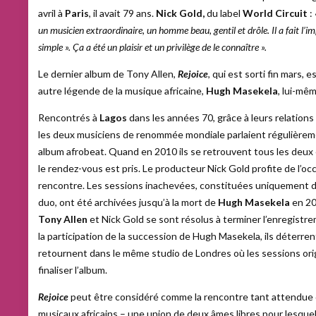
avril à
Paris
, il avait 79 ans.
Nick Gold,
du label
World Circuit
:
un musicien extraordinaire, un homme beau, gentil et drôle. Il a fait l’im
simple ». Ça a été un plaisir et un privilège de le connaître ».
Le dernier album de Tony Allen,
Rejoice
, qui est sorti fin mars,
autre légende de la musique africaine,
Hugh Masekela
, lui-mê
Rencontrés à
Lagos
dans les années 70, grâce à leurs relation
les deux musiciens de renommée mondiale parlaient régulièrem
album afrobeat. Quand en 2010 ils se retrouvent tous les deu
le rendez-vous est pris. Le producteur Nick Gold profite de l’oc
rencontre. Les sessions inachevées, constituées uniquement d
duo, ont été archivées jusqu’à la mort de
Hugh Masekela
en 20
Tony Allen
et Nick Gold se sont résolus à terminer l’enregistre
la participation de la succession de Hugh Masekela, ils déterrent
retournent dans le même studio de Londres où les sessions orig
finaliser l’album.
Rejoice
peut être considéré comme la rencontre tant attendue 
musicaux africains – une union de deux âmes libres pour lesquell