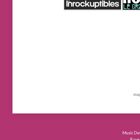
mag
Music D
8 rue