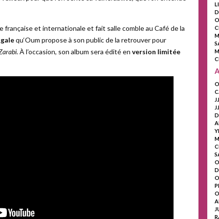
L
D
O
 française et internationale et fait salle comble au Café de la
C
M
igale
qu‘Oum propose à son public de la retrouver pour
S
Zarabi
. À l’occasion, son album sera édité en
version limitée
M
C
O
C
J
J
D
A
Y
M
C
S
O
D
O
P
O
A
J
R