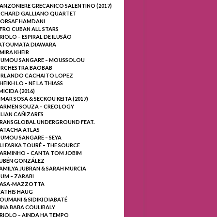
ANZONIERE GRECANICO SALENTINO (2017)
ICHARD GALLIANO QUARTET
ORSAF HAMDANI
FRO CUBAN ALL STARS
RIOLO – ESPIRAL DE ILUSÃO
ATOUMATA DIAWARA
MIRA KHEIR
UMOU SANGARE – MOUSSOLOU
RCHESTRA BAOBAB
RLANDO CACHAITO LOPEZ
HEIKH LO – NE LA THIASS
MICIDA (2016)
MAR SOSA & SECKOU KEITA (2017)
ARMEN SOUZA – CREOLOGY
ILIAN CAÑIZARES
RANSGLOBAL UNDERGROUND FEAT.
ATACHA ATLAS
UMOU SANGARE – SEYA
LI FARKA TOURÉ – THE SOURCE
ARMINHO – CANTA TOM JOBIM
UBÉN GONZÁLEZ
AMILYA JUBRAN & SARAH MURCIA
UM – ZARABI
ASA-MAZZOTTA
ATHIS HAUG
OUMANI & SIDIKI DIABATÉ
NNA BABA COULIBALY
RIOLO – AINDA HA TEMPO