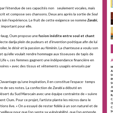
ar l’étendue de ses capacités non seulement vocales, mais
i écrit et compose ses chansons. Deux ans après la sortie de
Soul
 loin l’expérience. Le fruit de cette exigence se nomme
Zarabi
,
 important pour elle.
is Haug, Oum propose une
fusion inédite entre soul et chant
alecte darija plein de pudeurs et d’invention poétique afin de lui
 voiler, le désir et la passion au féminin. La chanteuse a voulu son
et qu’elle voulait rendre hommage aux tisseuses de tapis de
f Life », ces femmes gagnent une indépendance financière en
moires » avec des tissus et vêtements usagés envoyés par
M
A
S
R
Davantage qu’une inspiration, il en constitue l’espace- temps
S
J
dre de ses notes. La confection de
Zarabi
a débuté en
M
désert du Sud Marocain avec une équipe contrainte de « suivre
R
C
ent Oum. Pour ce projet, l’artiste plante les micros dans le
O
ditions live. « On a essayé de rester fidèle à un son naturel et de
C
S
eilleux pour que l’on sente sa vulnérabilité, que l’on entende