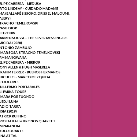
ELIPE CABRERA – MEDUSA
RTO LINDSAY – CUIDADO MADAME
MA (BALLAKÉ SISSOKO, DRISS EL MALOUMI,
AJERY)
TRACHO TEMELKOVSKI
ASIS DIOP
ITI ROBIN
ARMEN SOUZA – THE SILVER MESSENGERS
MICIDA (2020)
NTONIO ZAMBUJO
MAR SOSA, STRACHO TEMELKOVSKI
AM MANGWANA
ELIPE CABRERA – MIRROR
ONY ALLEN & HUGH MASEKELA
BRAHIM FERRER – BUENOS HERMANOS
HICUELO – MARCO MEZQUIDA
J DOLORES
UILLERMO PORTABALES
LI FARKA TOURE
MARA PORTUONDO
UEDJI LUNA
ADIO TARIFA
ISIA (2019)
ATRICK RUFFINO
RIO DA KALI & KRONOS QUARTET
MPARANOIA
AULO DUARTE
INA ATTAL