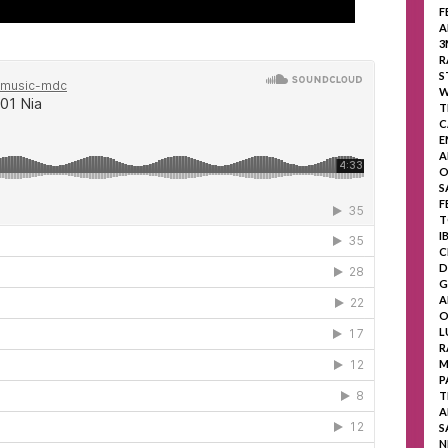
F
A
3
R
S
W
T
C
E
A
O
S
F
T
I
C
D
G
A
O
L
R
M
P
T
A
S
N