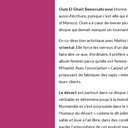
Oum El Ghaït Benessahraoui
étonne p
aussi d’écriture, puisque c’est elle qu
of Morocco
, Oum a à cœur de mener plus
disque qui devrait marquer un tournant
En co-direction artistique avec Math
oriental
. Elle force les verrous d’un di
faire dire ce que, d’ordinaire, il préfère
album féminin parce qu’elle est femme 
M’hamid. Avec l’association « Carpet o
proposant de fabriquer des tapis « mé
leurs clients.
Le désert
est partout dans ce disque. 
véritable et détermine jusqu’à la moin
Normandie et s’est poursuivie dans le 
l’humeur du désert », comme le dit jolim
sable et joue à l’air libre, dans des con
garder l’atmosphère de cet endroit merv