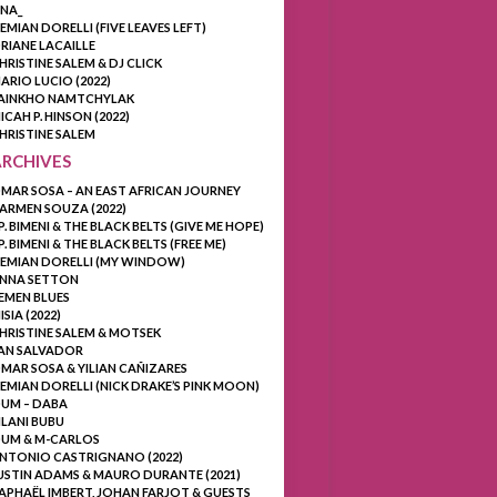
INA_
EMIAN DORELLI (FIVE LEAVES LEFT)
RIANE LACAILLE
HRISTINE SALEM & DJ CLICK
ARIO LUCIO (2022)
AINKHO NAMTCHYLAK
ICAH P. HINSON (2022)
HRISTINE SALEM
ARCHIVES
MAR SOSA – AN EAST AFRICAN JOURNEY
ARMEN SOUZA (2022)
.P. BIMENI & THE BLACK BELTS (GIVE ME HOPE)
.P. BIMENI & THE BLACK BELTS (FREE ME)
EMIAN DORELLI (MY WINDOW)
NNA SETTON
EMEN BLUES
ISIA (2022)
HRISTINE SALEM & MOTSEK
AN SALVADOR
MAR SOSA & YILIAN CAÑIZARES
EMIAN DORELLI (NICK DRAKE’S PINK MOON)
UM – DABA
ILANI BUBU
UM & M-CARLOS
NTONIO CASTRIGNANO (2022)
USTIN ADAMS & MAURO DURANTE (2021)
APHAËL IMBERT, JOHAN FARJOT & GUESTS