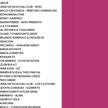
URA FE
UENA VISTA SOCIAL CLUB – BVSC
INICIO CAPOSSELA – REBETIKO GYMNASTAS
BONGWANA STAR
RGENT JUMPING!
BRAHIM FERRER – BVSC PRESENTS
LI & TOUMANI
ALTED MILK & TONI GREEN
OLAND TCHAKOUNTE (2015)
BELARDO BARROSO & ORQUESTA
ENSACION
FRICANDO – VIVA AFRICANDO
ANDIA KOUYATE
AWDA JOBARTEH
IEUX KANTE
OR KARBASI – OJOS DE NOVIA
ZLEM BULUT
MAR SOSA – ILÉ
ARMEN SOUZA & THEO PASCAL
NTONIO CASTRIGNANO (2015)
FROCUBISM
UENA VISTA SOCIAL CLUB – LOST & FOUND
UDOVICO EINAUDI – ELEMENTS
AINKHO NAMTCHYLAK (2016)
ARMINHO – ALMA
ASHROU’ LEILA
ALÀSCIMA
RIOLO – CONVOQUE SEU BUDA