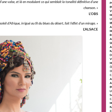
’une valse, et là en modulant ce qui semblait la tonalité définitive d’une
P
B
chanson. »
V
L’OBS
M
U
oleil d’Afrique, irrigué au fil du blues du désert, fait l’effet d’un mirage. »
I
A
L’ALSACE
M
R
A
S
A
K
D
V
M
Ö
O
C
A
A
B
L
S
C
M
K
C