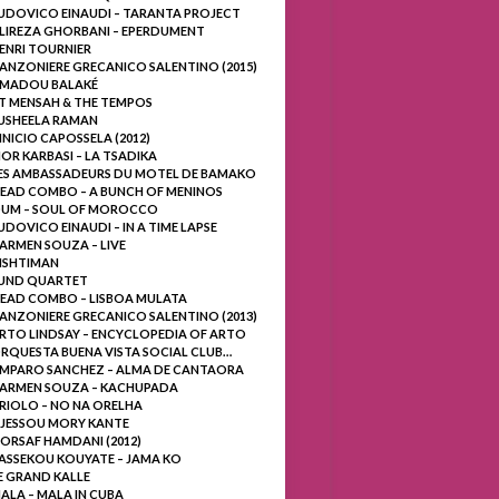
UDOVICO EINAUDI – TARANTA PROJECT
LIREZA GHORBANI – EPERDUMENT
ENRI TOURNIER
ANZONIERE GRECANICO SALENTINO (2015)
MADOU BALAKÉ
.T MENSAH & THE TEMPOS
USHEELA RAMAN
INICIO CAPOSSELA (2012)
OR KARBASI – LA TSADIKA
ES AMBASSADEURS DU MOTEL DE BAMAKO
EAD COMBO – A BUNCH OF MENINOS
UM – SOUL OF MOROCCO
UDOVICO EINAUDI – IN A TIME LAPSE
ARMEN SOUZA – LIVE
ISHTIMAN
UND QUARTET
EAD COMBO – LISBOA MULATA
ANZONIERE GRECANICO SALENTINO (2013)
RTO LINDSAY – ENCYCLOPEDIA OF ARTO
RQUESTA BUENA VISTA SOCIAL CLUB…
MPARO SANCHEZ – ALMA DE CANTAORA
ARMEN SOUZA – KACHUPADA
RIOLO – NO NA ORELHA
JESSOU MORY KANTE
ORSAF HAMDANI (2012)
ASSEKOU KOUYATE – JAMA KO
E GRAND KALLE
ALA – MALA IN CUBA