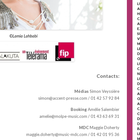
L
A
H
C
A
E
S
©Lamia Lahbabi
V
M
L
D
O
L
C
N
Contacts:
L
D
C
Médias
Simon Veyssière
A
simon@accent-presse.com / 01 42 57 92 84
O
A
C
Booking
Amélie Salembier
C
amelie@molpe-music.com / 01 43 63 69 31
D
D
MDC
Maggie Doherty
B
L
maggie.doherty@music-mdc.com / 01 42 01 95 36
M