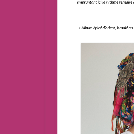
empruntant ici le rythme ternaire d
« Album épicé d’orient, irradié au s