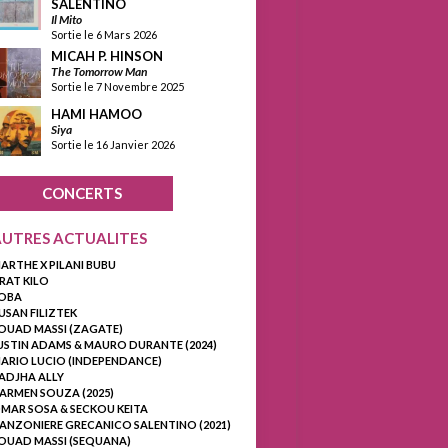
SALENTINO
Il Mito
Sortie le 6 Mars 2026
MICAH P. HINSON
The Tomorrow Man
Sortie le 7 Novembre 2025
HAMI HAMOO
Siya
Sortie le 16 Janvier 2026
CONCERTS
AUTRES ACTUALITES
ARTHE X PILANI BUBU
RAT KILO
OBA
USAN FILIZTEK
OUAD MASSI (ZAGATE)
USTIN ADAMS & MAURO DURANTE (2024)
ARIO LUCIO (INDEPENDANCE)
ADJHA ALLY
ARMEN SOUZA (2025)
MAR SOSA & SECKOU KEITA
ANZONIERE GRECANICO SALENTINO (2021)
OUAD MASSI (SEQUANA)