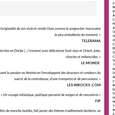
C
R
D
A
C
F
A
originalité de son style et ­révèle Oum comme la songwriter maro­caine
O
la plus emballante du ­moment. »
O
O
TELERAMA
C
E
crites en Darija (…) tressant avec délicatesse Soul-Jazz et Orient, joies,
O
rêveries et mélancolies. »
C
Y
LE MONDE
T
N
quant la passion au féminin en l’enveloppant des douceurs et rondeurs du
O
A
oud et de la contrebasse, d’une trompette et de percussions. »
C
LES INROCKS .COM
R
K
O
« Un voyage initiatique, poétique parsemé de songes et de rencontres »
H
FIP
M
T
I
ffets de manche inutiles, fait jazzer des thèmes traditionnels berbères, en
C