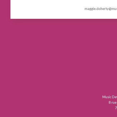
maggie.doherty@mus
Music D
8 rue
7