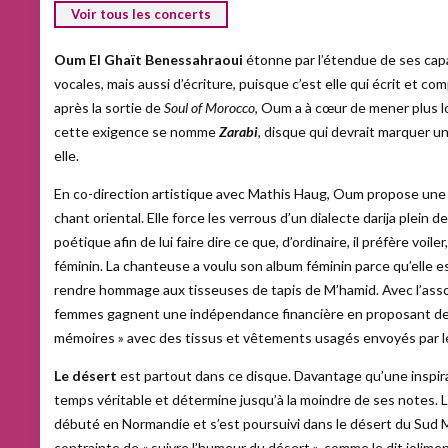
Voir tous les concerts
Oum El Ghaït Benessahraoui
étonne par l’étendue de ses ca
vocales, mais aussi d’écriture, puisque c’est elle qui écrit et 
après la sortie de
Soul of Morocco
, Oum a à cœur de mener plus lo
cette exigence se nomme
Zarabi
, disque qui devrait marquer u
elle.
En co-direction artistique avec Mathis Haug, Oum propose un
chant oriental. Elle force les verrous d’un dialecte darija plein 
poétique afin de lui faire dire ce que, d’ordinaire, il préfère voiler
féminin. La chanteuse a voulu son album féminin parce qu’elle es
rendre hommage aux tisseuses de tapis de M’hamid. Avec l’associ
femmes gagnent une indépendance financière en proposant de f
mémoires » avec des tissus et vêtements usagés envoyés par le
Le désert
est partout dans ce disque. Davantage qu’une inspirat
temps véritable et détermine jusqu’à la moindre de ses notes. 
débuté en Normandie et s’est poursuivi dans le désert du Sud 
contrainte de « suivre l’humeur du désert », comme le dit jolim