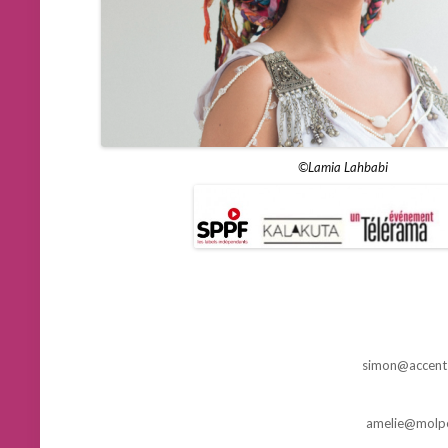
©Lamia Lahbabi
simon@accent-
amelie@molpe